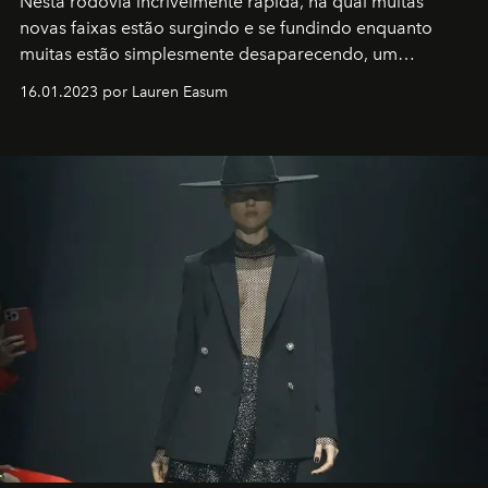
Nesta rodovia incrivelmente rápida, na qual muitas
novas faixas estão surgindo e se fundindo enquanto
muitas estão simplesmente desaparecendo, um
motorista está firmemente no controle de seu
16.01.2023 por Lauren Easum
transportador AMTD abrindo caminho para muitos
outros: Calvin Choi. Ele é um indivíduo eficaz, orientado
por propósitos, com um claro senso de missão na vida e
no mundo