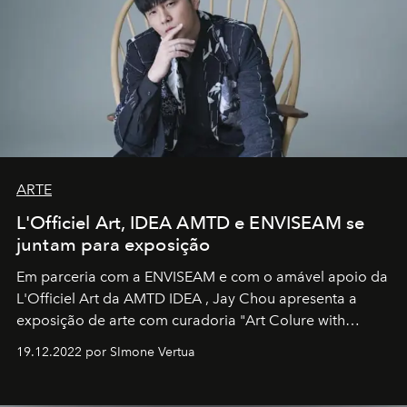
ARTE
L'Officiel Art, IDEA AMTD e ENVISEAM se
juntam para exposição
Em parceria com a
ENVISEAM
e com o amável apoio da
L'Officiel Art
da
AMTD IDEA
,
Jay Chou
apresenta a
exposição de arte com curadoria "Art Colure with
Artistes" no icônico
Marina Bay Sands
de Cingapura.
19.12.2022 por SImone Vertua