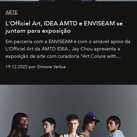
ARTE
L'Officiel Art, IDEA AMTD e ENVISEAM se
juntam para exposição
Em parceria com a
ENVISEAM
e com o amável apoio da
L'Officiel Art
da
AMTD IDEA
,
Jay Chou
apresenta a
exposição de arte com curadoria "Art Colure with
Artistes" no icônico
Marina Bay Sands
de Cingapura.
19.12.2022 por SImone Vertua