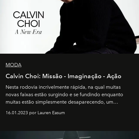
MODA
Calvin Choi: Missão - Imaginação - Ação
Nesta rodovia incrivelmente rápida, na qual muitas
novas faixas estão surgindo e se fundindo enquanto
muitas estão simplesmente desaparecendo, um
motorista está firmemente no controle de seu
16.01.2023 por Lauren Easum
transportador AMTD abrindo caminho para muitos
outros: Calvin Choi. Ele é um indivíduo eficaz, orientado
por propósitos, com um claro senso de missão na vida e