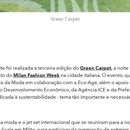
Green Carpet
e foi realizada a terceira edição do
Green Carpet,
a noite
to do
Milan Fashion Week
na cidade italiana. O evento, q
a da Moda em colaboração com a Eco-Age, além o apoio
do Desenvolvimento Econômico, da Agência ICE e da Prefe
dicada à sustentabilidade - tema tão importante e necess
 moda e o jet set internacional que se reuniram para a noi
o Scala em Milão, para participar da premiação de prêmios,