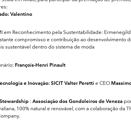
res:
ado:
Valentino
I em Reconhecimento pela Sustentabilidade: Ermenegil
stante compromisso e contribuição ao desenvolvimento 
s sustentável dentro do sistema de moda
onário:
François-Henri Pinault
ecnologia e Inovação:
SICIT
Valter Peretti
e CEO
Massimo
 Stewardship
:
Associação dos Gondoleiros de Veneza
por
raliana, 100% natural e renovável, com a colaboração da T
Company.