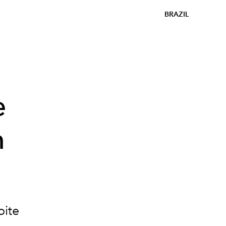
BRAZIL
e
n
oite