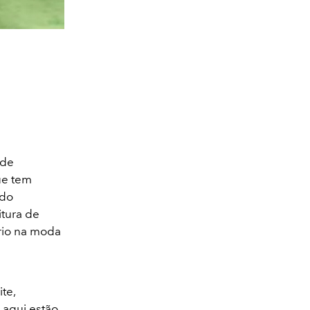
 de
ue tem
 do
itura de
ário na moda
te,
 aqui estão