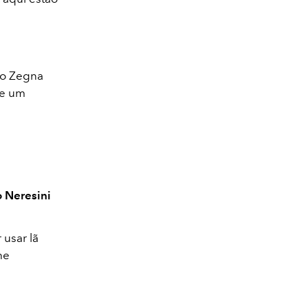
do Zegna
de um
 Neresini
 usar lã
he