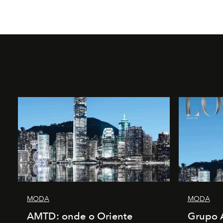
MODA
MODA
AMTD: onde o Oriente
Grupo 