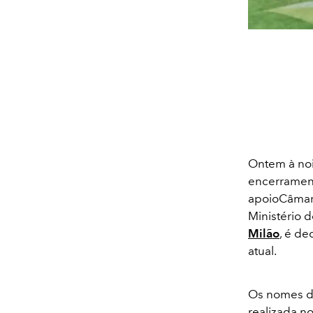
Ontem à noit
encerramen
apoioCâmar
Ministério 
Milão
, é de
atual.
Os nomes da
realizada n