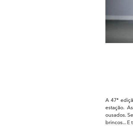
A 47ª ediç
estação. A
ousados. Se
brincos... 