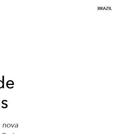
BRAZIL
de
is
a nova