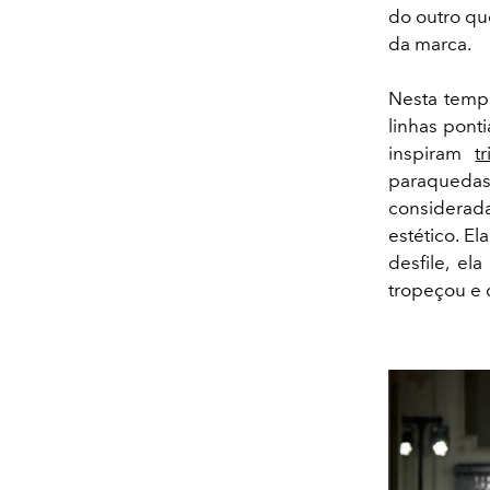
do outro qu
da marca.
Nesta temp
linhas pont
inspiram
t
paraquedas
considerada
estético. E
desfile, el
tropeçou e