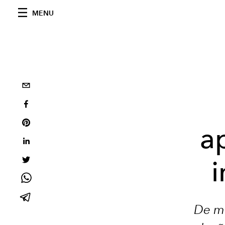
MENU
a
i
De mu