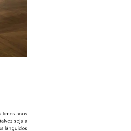
últimos anos
alvez seja a
os lânguidos