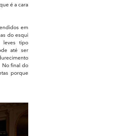
que é a cara
stendidos em
cas do esqui
leves tipo
ode até ser
adurecimento
 No final do
letas porque