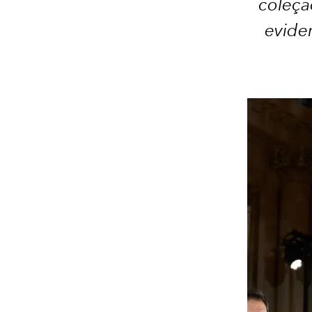
coleçã
evide