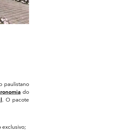
o paulistano
tronomia
do
l
. O pacote
 exclusivo;