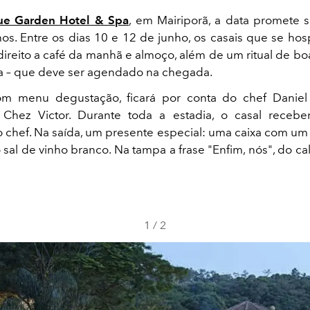
ue Garden Hotel & Spa
, em Mairiporã, a data promete 
nhos. Entre os dias 10 e 12 de junho, os casais que se h
 direito a café da manhã e almoço, além de um ritual de bo
a – que deve ser agendado na chegada.
com menu degustação, ficará por conta do chef Daniel
e Chez Victor. Durante toda a estadia, o casal receb
 chef. Na saída, um presente especial: uma caixa com um 
o sal de vinho branco. Na tampa a frase "Enfim, nós", do ca
1
/
2