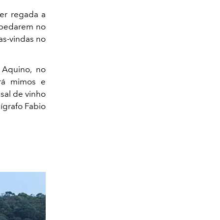
ser regada a
tomate do amor com raspa de lim
ospedarem no
as-vindas no
 Aquino, no
erá mimos e
sal de vinho
lígrafo Fabio