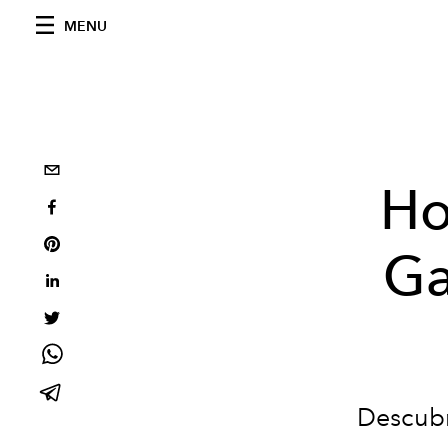
MENU
Ho
Ga
Descubr