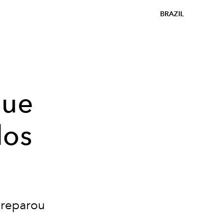
BRAZIL
que
dos
preparou