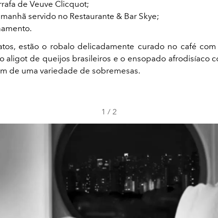
rafa de Veuve Clicquot;
 manhã servido no Restaurante & Bar Skye;
namento.
ratos, estão o robalo delicadamente curado no café co
 aligot de queijos brasileiros e o ensopado afrodisíaco
lém de uma variedade de sobremesas.
1
/
2