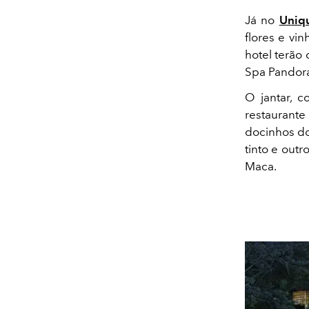
Já no
Uniq
flores e vi
hotel terão
Spa Pandor
O jantar, 
restaurant
docinhos do
tinto e outr
Maca.