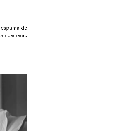
m espuma de
 com camarão