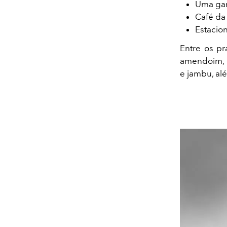
Uma gar
Café da
Estacio
Entre os p
amendoim, o
e jambu, a