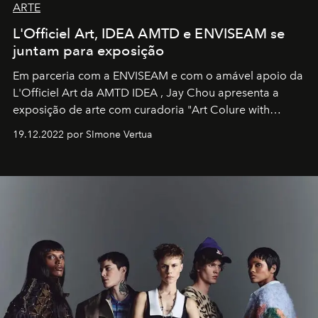
ARTE
L'Officiel Art, IDEA AMTD e ENVISEAM se
juntam para exposição
Em parceria com a
ENVISEAM
e com o amável apoio da
L'Officiel Art
da
AMTD IDEA
,
Jay Chou
apresenta a
exposição de arte com curadoria "Art Colure with
Artistes" no icônico
Marina Bay Sands
de Cingapura.
19.12.2022 por SImone Vertua