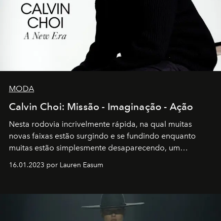
MODA
Calvin Choi: Missão - Imaginação - Ação
Nesta rodovia incrivelmente rápida, na qual muitas
novas faixas estão surgindo e se fundindo enquanto
muitas estão simplesmente desaparecendo, um
motorista está firmemente no controle de seu
16.01.2023 por Lauren Easum
transportador AMTD abrindo caminho para muitos
outros: Calvin Choi. Ele é um indivíduo eficaz, orientado
por propósitos, com um claro senso de missão na vida e
no mundo