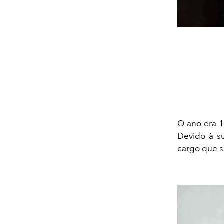
O ano era 
Devido à s
cargo que s