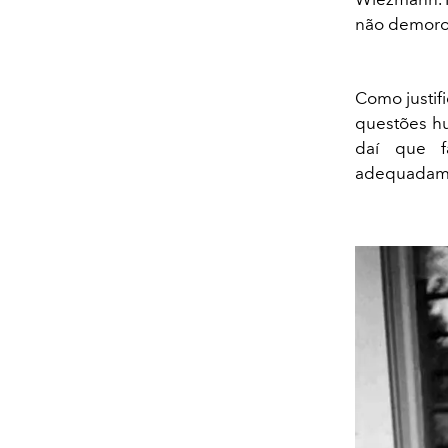
não demorou
Como justif
questões hu
daí que f
adequadamen