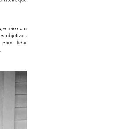
o, e não com
s objetivas,
para lidar
.