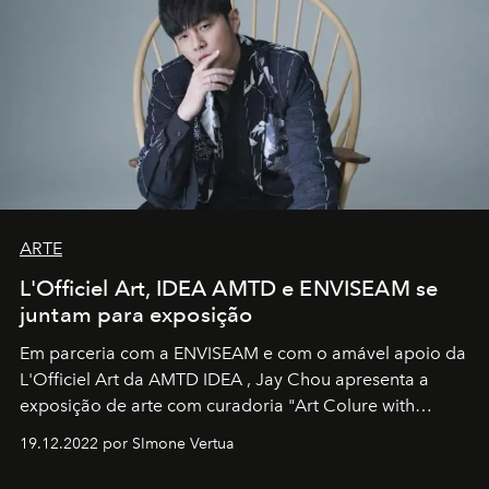
ARTE
L'Officiel Art, IDEA AMTD e ENVISEAM se
juntam para exposição
Em parceria com a
ENVISEAM
e com o amável apoio da
L'Officiel Art
da
AMTD IDEA
,
Jay Chou
apresenta a
exposição de arte com curadoria "Art Colure with
Artistes" no icônico
Marina Bay Sands
de Cingapura.
19.12.2022 por SImone Vertua