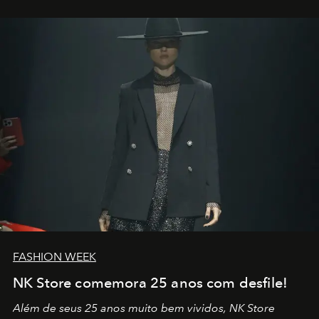
outros: Calvin Choi. Ele é um indivíduo eficaz, orientado
por propósitos, com um claro senso de missão na vida e
no mundo
FASHION WEEK
NK Store comemora 25 anos com desfile!
Além de seus 25 anos muito bem vividos, NK Store