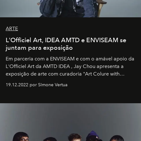
ARTE
L'Officiel Art, IDEA AMTD e ENVISEAM se
juntam para exposição
Em parceria com a
ENVISEAM
e com o amável apoio da
L'Officiel Art
da
AMTD IDEA
,
Jay Chou
apresenta a
exposição de arte com curadoria "Art Colure with
Artistes" no icônico
Marina Bay Sands
de Cingapura.
19.12.2022 por SImone Vertua