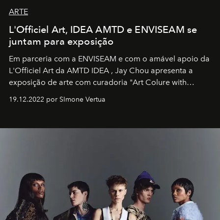
ARTE
L'Officiel Art, IDEA AMTD e ENVISEAM se
juntam para exposição
Em parceria com a
ENVISEAM
e com o amável apoio da
L'Officiel Art
da
AMTD IDEA
,
Jay Chou
apresenta a
exposição de arte com curadoria "Art Colure with
Artistes" no icônico
Marina Bay Sands
de Cingapura.
19.12.2022 por SImone Vertua