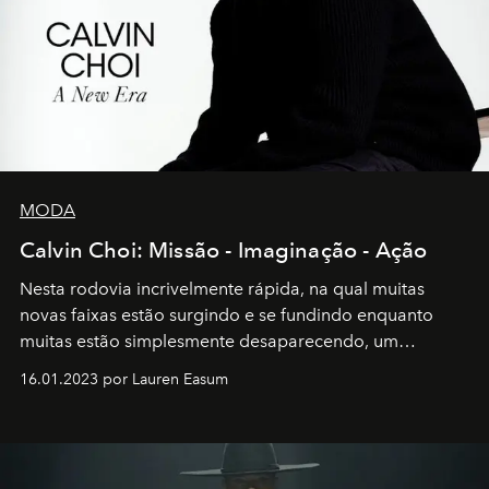
MODA
Calvin Choi: Missão - Imaginação - Ação
Nesta rodovia incrivelmente rápida, na qual muitas
novas faixas estão surgindo e se fundindo enquanto
muitas estão simplesmente desaparecendo, um
motorista está firmemente no controle de seu
16.01.2023 por Lauren Easum
transportador AMTD abrindo caminho para muitos
outros: Calvin Choi. Ele é um indivíduo eficaz, orientado
por propósitos, com um claro senso de missão na vida e
no mundo