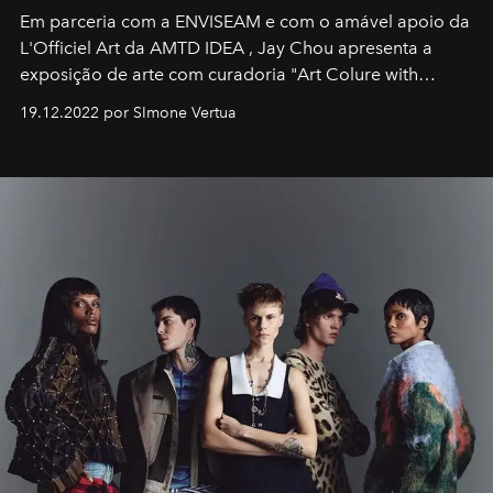
Em parceria com a
ENVISEAM
e com o amável apoio da
L'Officiel Art
da
AMTD IDEA
,
Jay Chou
apresenta a
exposição de arte com curadoria "Art Colure with
Artistes" no icônico
Marina Bay Sands
de Cingapura.
19.12.2022 por SImone Vertua