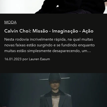
MODA
Calvin Choi: Missão - Imaginação - Ação
Nesta rodovia incrivelmente rápida, na qual muitas
novas faixas estão surgindo e se fundindo enquanto
muitas estão simplesmente desaparecendo, um
motorista está firmemente no controle de seu
16.01.2023 por Lauren Easum
transportador AMTD abrindo caminho para muitos
outros: Calvin Choi. Ele é um indivíduo eficaz, orientado
por propósitos, com um claro senso de missão na vida e
no mundo