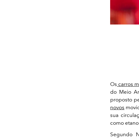
Os
carros m
do Meio Am
proposto pe
novos
movido
sua circula
como etanol
Segundo No