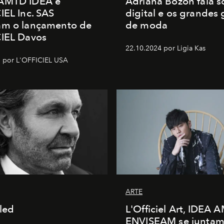
AMTD IDEA e
Adriana Bozon fala s
IEL Inc. SAS
digital e os grandes
am o lançamento de
de moda
CIEL Davos
22.10.2024 por Ligia Kas
 por L'OFFICIEL USA
ARTE
tled
L'Officiel Art, IDEA 
ENVISEAM se juntam