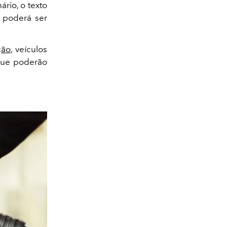
rio, o texto
 poderá ser
ção
, veículos
 que poderão