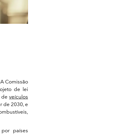
? A Comissão
jeto de lei
a de
veículos
ir de 2030, e
ombustíveis,
 por países