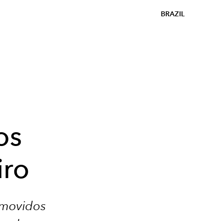
BRAZIL
os
iro
 movidos