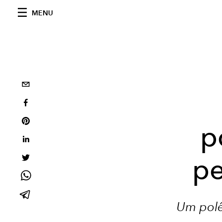
MENU
p
pe
Um polê