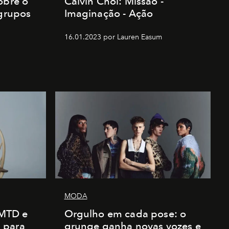
obre o
Calvin Choi: Missão -
 grupos
Imaginação - Ação
16.01.2023 por Lauren Easum
MODA
AMTD e
Orgulho em cada pose: o
 para
grunge ganha novas vozes e