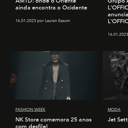
AMTD: onde o Oriente
Grupo 
ainda encontra o Ocidente
L'OFFIC
anunci
L'OFFI
16.01.2023 por Lauren Easum
16.01.2023
FASHION WEEK
MODA
NK Store comemora 25 anos
Jet Set
com desfile!