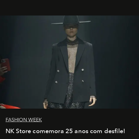
transportador AMTD abrindo caminho para muitos
outros: Calvin Choi. Ele é um indivíduo eficaz, orientado
por propósitos, com um claro senso de missão na vida e
no mundo
FASHION WEEK
NK Store comemora 25 anos com desfile!