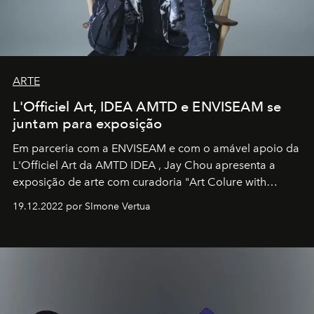
ARTE
L'Officiel Art, IDEA AMTD e ENVISEAM se
juntam para exposição
Em parceria com a
ENVISEAM
e com o amável apoio da
L'Officiel Art
da
AMTD IDEA
,
Jay Chou
apresenta a
exposição de arte com curadoria "Art Colure with
Artistes" no icônico
Marina Bay Sands
de Cingapura.
19.12.2022 por SImone Vertua