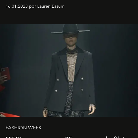
motorista está firmemente no controle de seu
16.01.2023 por Lauren Easum
transportador AMTD abrindo caminho para muitos
outros: Calvin Choi. Ele é um indivíduo eficaz, orientado
por propósitos, com um claro senso de missão na vida e
no mundo
FASHION WEEK