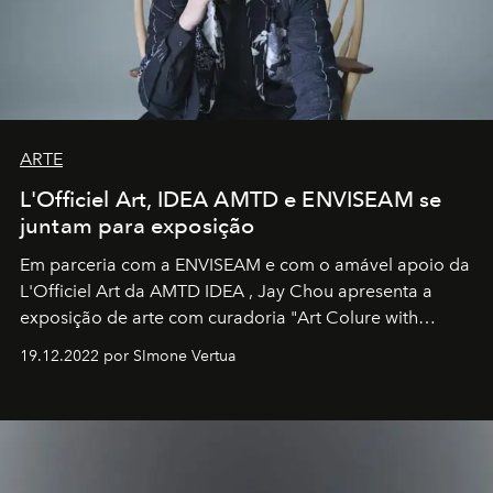
ARTE
L'Officiel Art, IDEA AMTD e ENVISEAM se
juntam para exposição
Em parceria com a
ENVISEAM
e com o amável apoio da
L'Officiel Art
da
AMTD IDEA
,
Jay Chou
apresenta a
exposição de arte com curadoria "Art Colure with
Artistes" no icônico
Marina Bay Sands
de Cingapura.
19.12.2022 por SImone Vertua