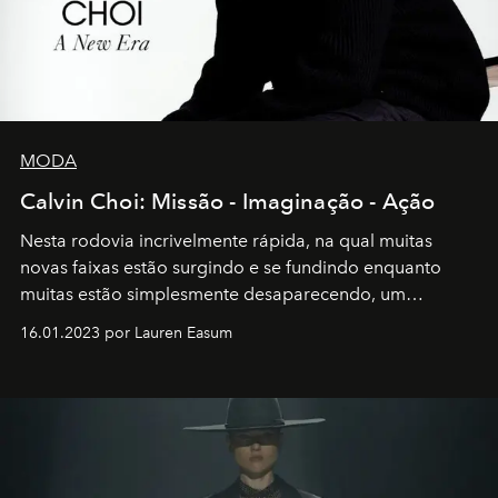
MODA
Calvin Choi: Missão - Imaginação - Ação
Nesta rodovia incrivelmente rápida, na qual muitas
novas faixas estão surgindo e se fundindo enquanto
muitas estão simplesmente desaparecendo, um
motorista está firmemente no controle de seu
16.01.2023 por Lauren Easum
transportador AMTD abrindo caminho para muitos
outros: Calvin Choi. Ele é um indivíduo eficaz, orientado
por propósitos, com um claro senso de missão na vida e
no mundo