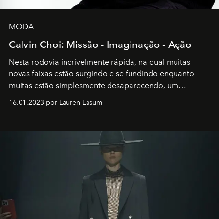
MODA
Calvin Choi: Missão - Imaginação - Ação
Nesta rodovia incrivelmente rápida, na qual muitas
novas faixas estão surgindo e se fundindo enquanto
muitas estão simplesmente desaparecendo, um
motorista está firmemente no controle de seu
16.01.2023 por Lauren Easum
transportador AMTD abrindo caminho para muitos
outros: Calvin Choi. Ele é um indivíduo eficaz, orientado
por propósitos, com um claro senso de missão na vida e
no mundo