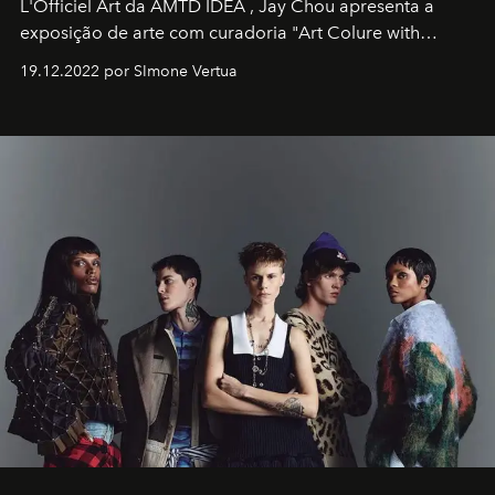
L'Officiel Art
da
AMTD IDEA
,
Jay Chou
apresenta a
exposição de arte com curadoria "Art Colure with
Artistes" no icônico
Marina Bay Sands
de Cingapura.
19.12.2022 por SImone Vertua