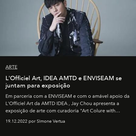
ARTE
L'Officiel Art, IDEA AMTD e ENVISEAM se
juntam para exposição
Em parceria com a
ENVISEAM
e com o amável apoio da
L'Officiel Art
da
AMTD IDEA
,
Jay Chou
apresenta a
exposição de arte com curadoria "Art Colure with
Artistes" no icônico
Marina Bay Sands
de Cingapura.
19.12.2022 por SImone Vertua