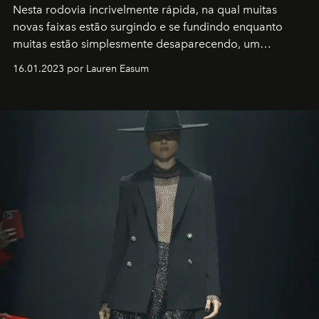
Nesta rodovia incrivelmente rápida, na qual muitas
novas faixas estão surgindo e se fundindo enquanto
muitas estão simplesmente desaparecendo, um
motorista está firmemente no controle de seu
16.01.2023 por Lauren Easum
transportador AMTD abrindo caminho para muitos
outros: Calvin Choi. Ele é um indivíduo eficaz, orientado
por propósitos, com um claro senso de missão na vida e
no mundo