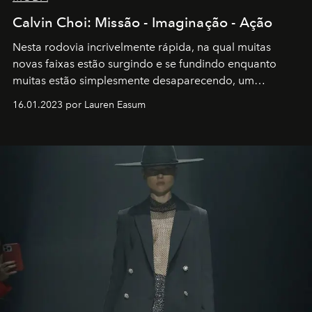
Calvin Choi: Missão - Imaginação - Ação
Nesta rodovia incrivelmente rápida, na qual muitas
novas faixas estão surgindo e se fundindo enquanto
muitas estão simplesmente desaparecendo, um
motorista está firmemente no controle de seu
16.01.2023 por Lauren Easum
transportador AMTD abrindo caminho para muitos
outros: Calvin Choi. Ele é um indivíduo eficaz, orientado
por propósitos, com um claro senso de missão na vida e
no mundo