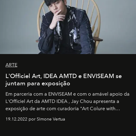
ARTE
L'Officiel Art, IDEA AMTD e ENVISEAM se
juntam para exposição
Em parceria com a
ENVISEAM
e com o amável apoio da
L'Officiel Art
da
AMTD IDEA
,
Jay Chou
apresenta a
exposição de arte com curadoria "Art Colure with
Artistes" no icônico
Marina Bay Sands
de Cingapura.
19.12.2022 por SImone Vertua