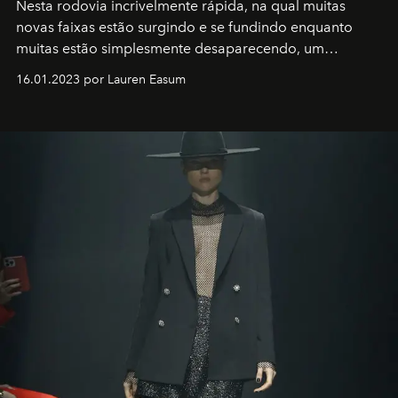
Nesta rodovia incrivelmente rápida, na qual muitas
novas faixas estão surgindo e se fundindo enquanto
muitas estão simplesmente desaparecendo, um
motorista está firmemente no controle de seu
16.01.2023 por Lauren Easum
transportador AMTD abrindo caminho para muitos
outros: Calvin Choi. Ele é um indivíduo eficaz, orientado
por propósitos, com um claro senso de missão na vida e
no mundo