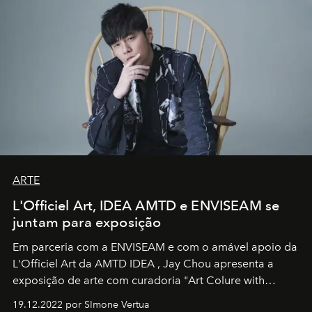
ARTE
L'Officiel Art, IDEA AMTD e ENVISEAM se
juntam para exposição
Em parceria com a
ENVISEAM
e com o amável apoio da
L'Officiel Art
da
AMTD IDEA
,
Jay Chou
apresenta a
exposição de arte com curadoria "Art Colure with
Artistes" no icônico
Marina Bay Sands
de Cingapura.
19.12.2022 por SImone Vertua