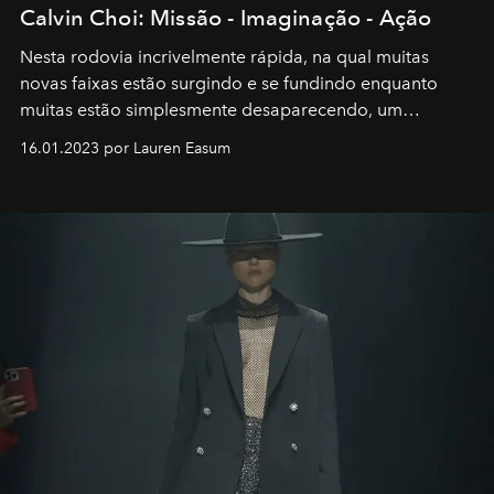
Calvin Choi: Missão - Imaginação - Ação
Nesta rodovia incrivelmente rápida, na qual muitas
novas faixas estão surgindo e se fundindo enquanto
muitas estão simplesmente desaparecendo, um
motorista está firmemente no controle de seu
16.01.2023 por Lauren Easum
transportador AMTD abrindo caminho para muitos
outros: Calvin Choi. Ele é um indivíduo eficaz, orientado
por propósitos, com um claro senso de missão na vida e
no mundo