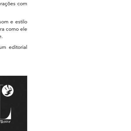
borações com
som e estilo
ira como ele
e.
m editorial