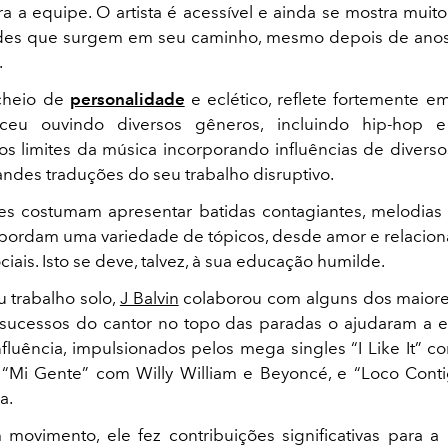
 a equipe. O artista é acessível e ainda se mostra muito
des que surgem em seu caminho, mesmo depois de anos 
.
 cheio de
personalidade
e eclético, reflete fortemente e
sceu ouvindo diversos gêneros, incluindo hip-hop 
 os limites da música incorporando influências de divers
ndes traduções do seu trabalho disruptivo.
s costumam apresentar batidas contagiantes, melodias 
abordam uma variedade de tópicos, desde amor e relacio
iais. Isto se deve, talvez, à sua educação humilde.
 trabalho solo,
J Balvin
colaborou com alguns dos maior
sucessos do cantor no topo das paradas o ajudaram a 
nfluência, impulsionados pelos mega singles “I Like It” c
 “Mi Gente” com Willy William e Beyoncé, e “Loco Cont
a.
ovimento, ele fez contribuições significativas para a 