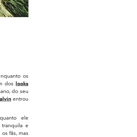
enquanto os
 um dos
looks
iano, do seu
alvin
entrou
quanto ele
tranquila e
 os fãs, mas