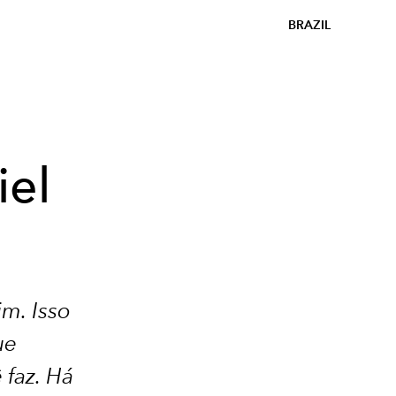
BRAZIL
iel
m. Isso
ue
faz. Há