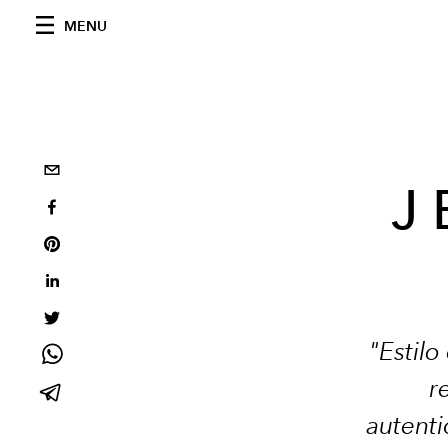
MENU
J 
"Estil
r
autent