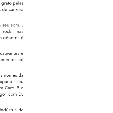
 grato pelas
de carreira
m seu som. J
e rock, mas
os gêneros é
cativantes e
namentos até
es nomes da
expandir seu
om Cardi B e
igo” com DJ
indústria da