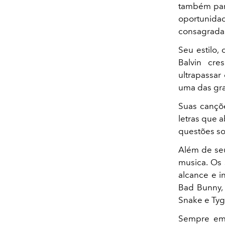
também para
oportunida
consagrada
Seu estilo,
Balvin cre
ultrapassar
uma das gra
Suas cançõe
letras que 
questões soc
Além de seu
musica. Os 
alcance e i
Bad Bunny,
Snake e Tyg
Sempre em m