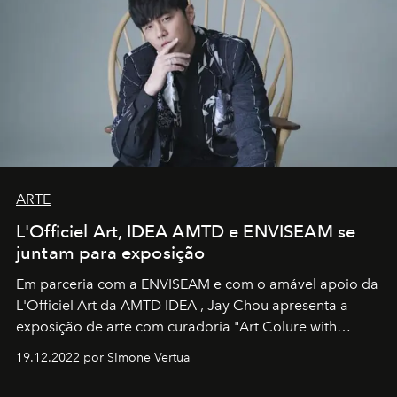
ARTE
L'Officiel Art, IDEA AMTD e ENVISEAM se
juntam para exposição
Em parceria com a
ENVISEAM
e com o amável apoio da
L'Officiel Art
da
AMTD IDEA
,
Jay Chou
apresenta a
exposição de arte com curadoria "Art Colure with
Artistes" no icônico
Marina Bay Sands
de Cingapura.
19.12.2022 por SImone Vertua