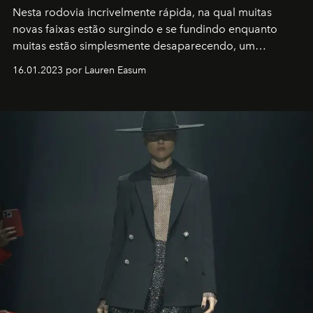
Nesta rodovia incrivelmente rápida, na qual muitas
novas faixas estão surgindo e se fundindo enquanto
muitas estão simplesmente desaparecendo, um
motorista está firmemente no controle de seu
16.01.2023 por Lauren Easum
transportador AMTD abrindo caminho para muitos
outros: Calvin Choi. Ele é um indivíduo eficaz, orientado
por propósitos, com um claro senso de missão na vida e
no mundo