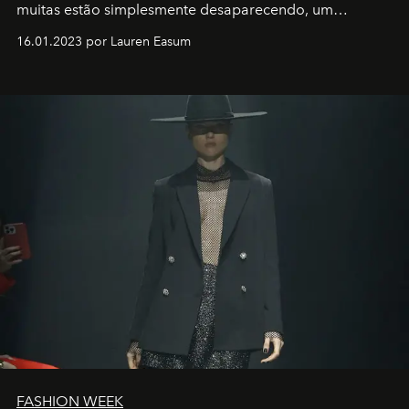
muitas estão simplesmente desaparecendo, um
motorista está firmemente no controle de seu
16.01.2023 por Lauren Easum
transportador AMTD abrindo caminho para muitos
outros: Calvin Choi. Ele é um indivíduo eficaz, orientado
por propósitos, com um claro senso de missão na vida e
no mundo
FASHION WEEK