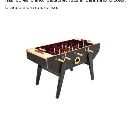
nas cores ciano, pistache, fúcsia, caramelo bicolor,
branco e em couro liso.