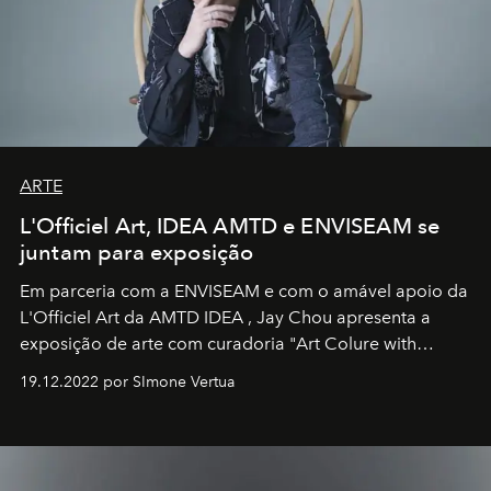
ARTE
L'Officiel Art, IDEA AMTD e ENVISEAM se
juntam para exposição
Em parceria com a
ENVISEAM
e com o amável apoio da
L'Officiel Art
da
AMTD IDEA
,
Jay Chou
apresenta a
exposição de arte com curadoria "Art Colure with
Artistes" no icônico
Marina Bay Sands
de Cingapura.
19.12.2022 por SImone Vertua