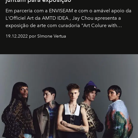
Em parceria com a
ENVISEAM
e com o amável apoio da
L'Officiel Art
da
AMTD IDEA
,
Jay Chou
apresenta a
exposição de arte com curadoria "Art Colure with
Artistes" no icônico
Marina Bay Sands
de Cingapura.
19.12.2022 por SImone Vertua