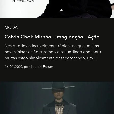
MODA
Calvin Choi: Missão - Imaginação - Ação
Nesta rodovia incrivelmente rápida, na qual muitas
novas faixas estão surgindo e se fundindo enquanto
muitas estão simplesmente desaparecendo, um
motorista está firmemente no controle de seu
16.01.2023 por Lauren Easum
transportador AMTD abrindo caminho para muitos
outros: Calvin Choi. Ele é um indivíduo eficaz, orientado
por propósitos, com um claro senso de missão na vida e
no mundo