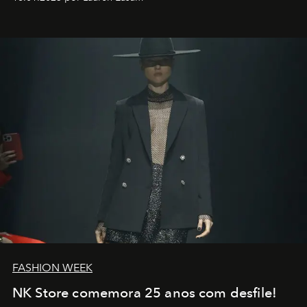
transportador AMTD abrindo caminho para muitos
outros: Calvin Choi. Ele é um indivíduo eficaz, orientado
por propósitos, com um claro senso de missão na vida e
no mundo
FASHION WEEK
NK Store comemora 25 anos com desfile!