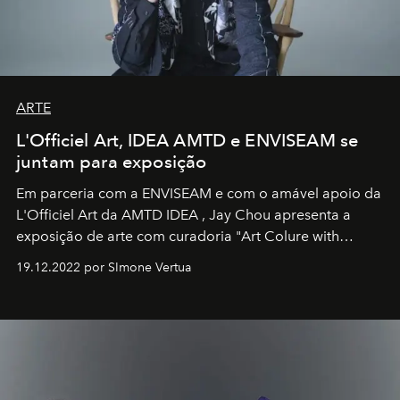
ARTE
L'Officiel Art, IDEA AMTD e ENVISEAM se
juntam para exposição
Em parceria com a
ENVISEAM
e com o amável apoio da
L'Officiel Art
da
AMTD IDEA
,
Jay Chou
apresenta a
exposição de arte com curadoria "Art Colure with
Artistes" no icônico
Marina Bay Sands
de Cingapura.
19.12.2022 por SImone Vertua