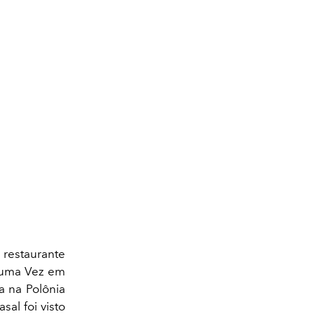
 restaurante
a uma Vez em
a na Polônia
al foi visto