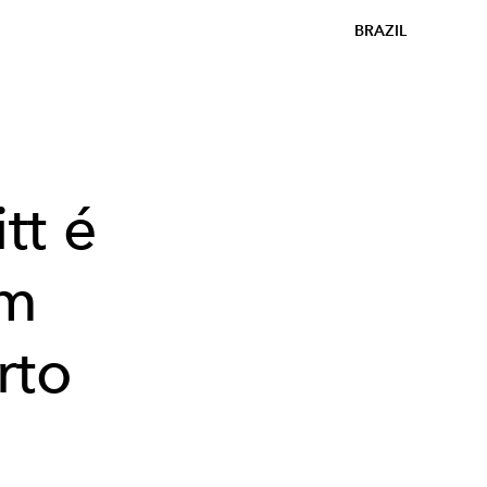
BRAZIL
tt é
em
rto