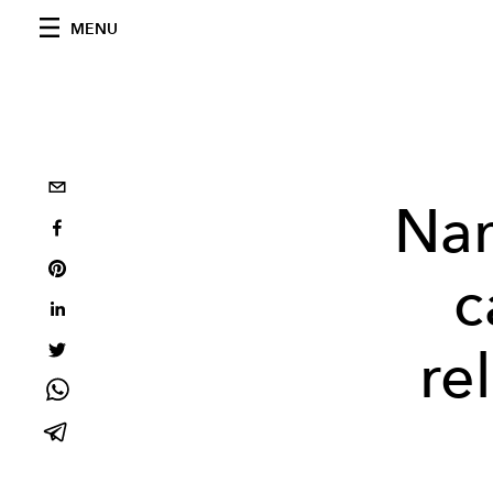
MENU
Nam
c
re