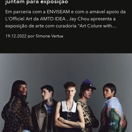
juntam para exposição
Em parceria com a
ENVISEAM
e com o amável apoio da
L'Officiel Art
da
AMTD IDEA
,
Jay Chou
apresenta a
exposição de arte com curadoria "Art Colure with
Artistes" no icônico
Marina Bay Sands
de Cingapura.
19.12.2022 por SImone Vertua