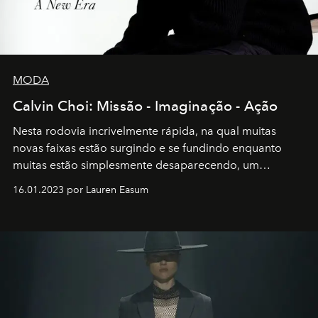
MODA
Calvin Choi: Missão - Imaginação - Ação
Nesta rodovia incrivelmente rápida, na qual muitas
novas faixas estão surgindo e se fundindo enquanto
muitas estão simplesmente desaparecendo, um
motorista está firmemente no controle de seu
16.01.2023 por Lauren Easum
transportador AMTD abrindo caminho para muitos
outros: Calvin Choi. Ele é um indivíduo eficaz, orientado
por propósitos, com um claro senso de missão na vida e
no mundo