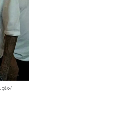
ução/