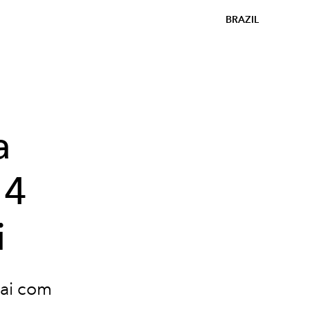
BRAZIL
a
14
i
bai com