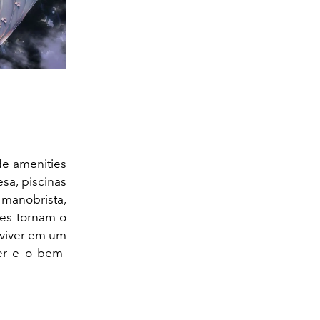
de amenities
esa, piscinas
 manobrista,
hes tornam o
 viver em um
zer e o bem-