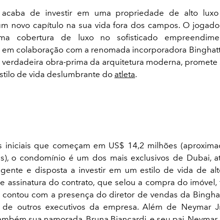
acaba de investir em uma propriedade de alto lux
 novo capítulo na sua vida fora dos campos. O jogado
uma cobertura de luxo no sofisticado empreendimen
 em colaboração com a renomada incorporadora Binghatt
 verdadeira obra-prima da arquitetura moderna, promete
estilo de vida deslumbrante do
atleta
.
 iniciais que começam em US$ 14,2 milhões (aproxim
s), o condomínio é um dos mais exclusivos de Dubai, 
xigente e disposta a investir em um estilo de vida de al
e assinatura do contrato, que selou a compra do imóvel, f
contou com a presença do diretor de vendas da Binghat
e de outros executivos da empresa. Além de Neymar Jr
ambém sua namorada, Bruna Biancardi, e seu pai, Neymar d