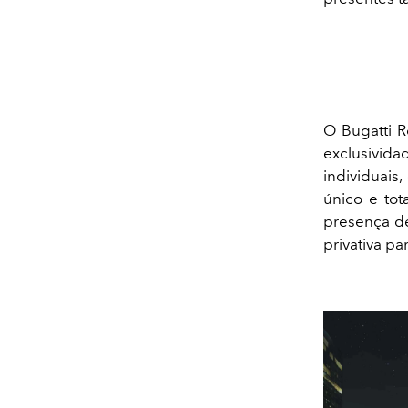
O Bugatti 
exclusivida
individuai
único e tot
presença de
privativa pa