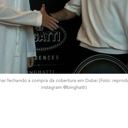
ar fechando a compra da cobertura em Dubai (Foto: reprod
instagram @binghatti)