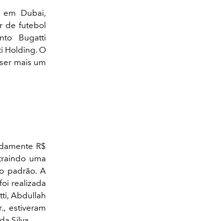
o em Dubai,
r de futebol
to Bugatti
i Holding. O
 ser mais um
adamente R$
atraindo uma
to padrão. A
oi realizada
ti, Abdullah
., estiveram
a Silva.