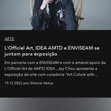
ARTE
L'Officiel Art, IDEA AMTD e ENVISEAM se
juntam para exposição
Em parceria com a
ENVISEAM
e com o amável apoio da
L'Officiel Art
da
AMTD IDEA
,
Jay Chou
apresenta a
exposição de arte com curadoria "Art Colure with
Artistes" no icônico
Marina Bay Sands
de Cingapura.
19.12.2022 por SImone Vertua