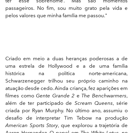
ter esse sobrenome’. Mas são momentos
passageiros. No fim, sou muito grato pela vida e
pelos valores que minha família me passou."
Criado em meio a duas heranças poderosas a de
uma estrela de Hollywood e a de uma família
histórica na política norte-americana,
Schwarzenegger trilhou seu próprio caminho na
atuação desde cedo. Ainda criança, fez aparições em
filmes como
Gente Grande 2
e
The Benchwarmers
,
além de ter participado de
Scream Queens
, série
criada por Ryan Murphy. No último ano, assumiu o
desafio de interpretar Tim Tebow na produção
American Sports Story
, que explorou a trajetória de
Aaron Hernandez. O papel em
The White Lotus
, no