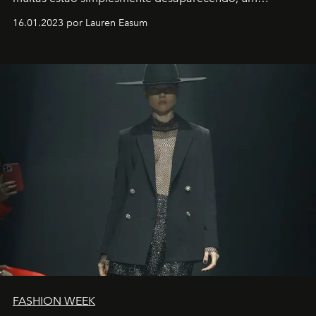
motorista está firmemente no controle de seu
16.01.2023 por Lauren Easum
transportador AMTD abrindo caminho para muitos
outros: Calvin Choi. Ele é um indivíduo eficaz, orientado
por propósitos, com um claro senso de missão na vida e
no mundo
FASHION WEEK