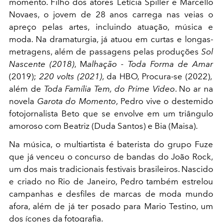
momento. Filho dos atores Letícia Spiller e Marcello
Novaes, o jovem de 28 anos carrega nas veias o
apreço pelas artes, incluindo atuação, música e
moda.
Na dramaturgia, já atuou em curtas e longas-
metragens, além de passagens pelas produções
Sol
Nascente (2018)
, M
alhação - Toda Forma de Amar
(2019);
220 volts (2021)
, da HBO, Procura-se (2022),
além de
Toda Família Tem, do Prime Video
. No ar na
novela
Garota do Momento
, Pedro vive o destemido
fotojornalista Beto que se envolve em um triângulo
amoroso com Beatriz (Duda Santos) e Bia (Maisa).
Na música, o multiartista é baterista do grupo Fuze
que já venceu o concurso de bandas do João Rock,
um dos mais tradicionais festivais brasileiros. Nascido
e criado no Rio de Janeiro, Pedro também estrelou
campanhas e desfiles de marcas de moda mundo
afora, além de já ter posado para Mario Testino, um
dos ícones da fotografia.