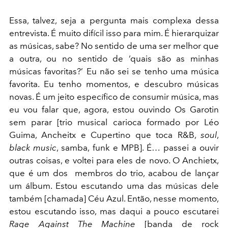
Essa, talvez, seja a pergunta mais complexa dessa
entrevista. É muito difícil isso para mim. É hierarquizar
as músicas, sabe? No sentido de uma ser melhor que
a outra, ou no sentido de ‘quais são as minhas
músicas favoritas?’ Eu não sei se tenho uma música
favorita. Eu tenho momentos, e descubro músicas
novas. É um jeito específico de consumir música, mas
eu vou falar que, agora, estou ouvindo Os Garotin
sem parar [trio musical carioca formado por Léo
Guima, Ancheitx e Cupertino que toca R&B,
soul
,
black music
, samba, funk e MPB]. É… passei a ouvir
outras coisas, e voltei para eles de novo. O Anchietx,
que é um dos membros do trio, acabou de lançar
um álbum. Estou escutando uma das músicas dele
também [chamada] Céu Azul. Então, nesse momento,
estou escutando isso, mas daqui a pouco escutarei
Rage Against The Machine
[banda de rock