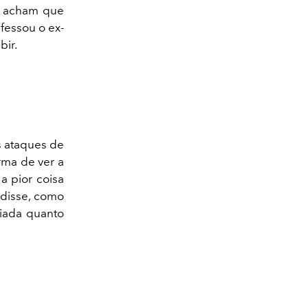
ês acham que
fessou o ex-
bir.
s ataques de
rma de ver a
a pior coisa
 disse, como
iada quanto