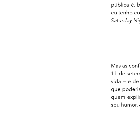
pública é, 
eu tenho co
Saturday Ni
Mas as conf
11 de setem
vida — e de
que poderia
quem expli
seu humor. 