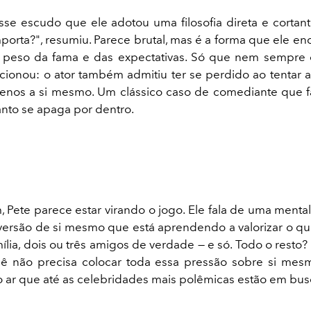
sse escudo que ele adotou uma filosofia direta e cortant
orta?", resumiu. Parece brutal, mas é a forma que ele en
 peso da fama e das expectativas. Só que nem sempre 
cionou: o ator também admitiu ter se perdido ao tentar 
nos a si mesmo. Um clássico caso de comediante que fa
nto se apaga por dentro.
, Pete parece estar virando o jogo. Ele fala de uma menta
versão de si mesmo que está aprendendo a valorizar o q
mília, dois ou três amigos de verdade — e só. Todo o resto
ocê não precisa colocar toda essa pressão sobre si mesm
 ar que até as celebridades mais polêmicas estão em bus