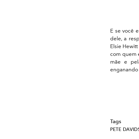
E se você e
dele, a re
Elsie Hewit
com quem el
mãe e pela
enganando 
Tags
PETE DAVI