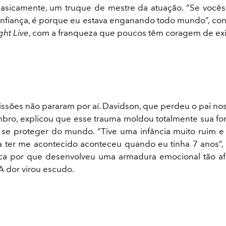
basicamente, um truque de mestre da atuação. “Se voc
nfiança, é porque eu estava enganando todo mundo”, con
ght Live
, com a franqueza que poucos têm coragem de exi
issões não pararam por aí. Davidson, que perdeu o pai no
bro, explicou que esse trauma moldou totalmente sua fo
 se proteger do mundo. “Tive uma infância muito ruim e 
 ter me acontecido aconteceu quando eu tinha 7 anos”,
ca por que desenvolveu uma armadura emocional tão af
A dor virou escudo.