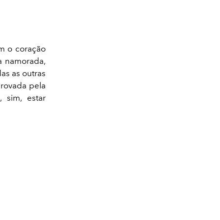
om o coração
a namorada,
as as outras
provada pela
 sim, estar