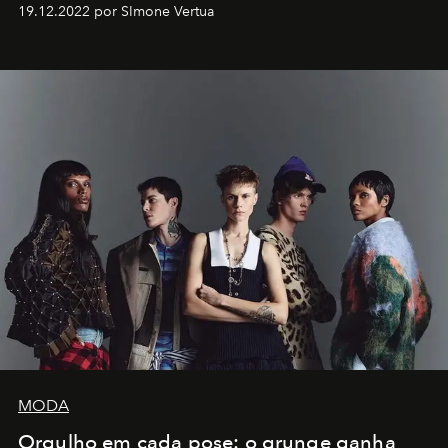
Artistes" no icônico
Marina Bay Sands
de Cingapura.
19.12.2022 por SImone Vertua
MODA
Orgulho em cada pose: o grunge ganha