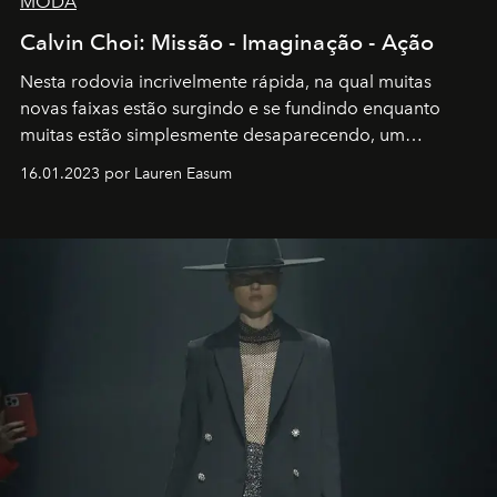
MODA
Calvin Choi: Missão - Imaginação - Ação
Nesta rodovia incrivelmente rápida, na qual muitas
novas faixas estão surgindo e se fundindo enquanto
muitas estão simplesmente desaparecendo, um
motorista está firmemente no controle de seu
16.01.2023 por Lauren Easum
transportador AMTD abrindo caminho para muitos
outros: Calvin Choi. Ele é um indivíduo eficaz, orientado
por propósitos, com um claro senso de missão na vida e
no mundo