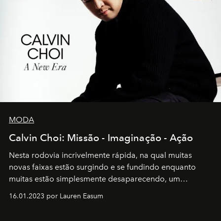
MODA
Calvin Choi: Missão - Imaginação - Ação
Nesta rodovia incrivelmente rápida, na qual muitas
novas faixas estão surgindo e se fundindo enquanto
muitas estão simplesmente desaparecendo, um
motorista está firmemente no controle de seu
16.01.2023 por Lauren Easum
transportador AMTD abrindo caminho para muitos
outros: Calvin Choi. Ele é um indivíduo eficaz, orientado