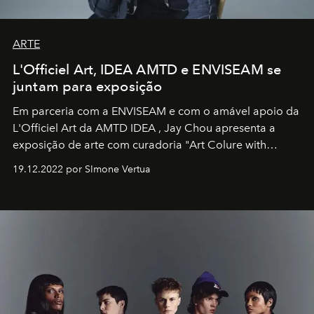
ARTE
L'Officiel Art, IDEA AMTD e ENVISEAM se
juntam para exposição
Em parceria com a
ENVISEAM
e com o amável apoio da
L'Officiel Art
da
AMTD IDEA
,
Jay Chou
apresenta a
exposição de arte com curadoria "Art Colure with
Artistes" no icônico
Marina Bay Sands
de Cingapura.
19.12.2022 por SImone Vertua