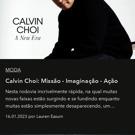
MODA
Calvin Choi: Missão - Imaginação - Ação
Nesta rodovia incrivelmente rápida, na qual muitas
novas faixas estão surgindo e se fundindo enquanto
muitas estão simplesmente desaparecendo, um
motorista está firmemente no controle de seu
16.01.2023 por Lauren Easum
transportador AMTD abrindo caminho para muitos
outros: Calvin Choi. Ele é um indivíduo eficaz, orientado
por propósitos, com um claro senso de missão na vida e