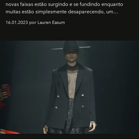
novas faixas estão surgindo e se fundindo enquanto
muitas estão simplesmente desaparecendo, um
motorista está firmemente no controle de seu
16.01.2023 por Lauren Easum
transportador AMTD abrindo caminho para muitos
outros: Calvin Choi. Ele é um indivíduo eficaz, orientado
por propósitos, com um claro senso de missão na vida e
no mundo