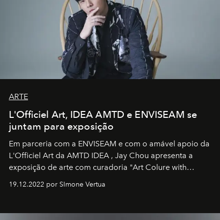
ARTE
L'Officiel Art, IDEA AMTD e ENVISEAM se
juntam para exposição
Em parceria com a
ENVISEAM
e com o amável apoio da
L'Officiel Art
da
AMTD IDEA
,
Jay Chou
apresenta a
exposição de arte com curadoria "Art Colure with
Artistes" no icônico
Marina Bay Sands
de Cingapura.
19.12.2022 por SImone Vertua