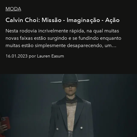
MODA
Calvin Choi: Missão - Imaginação - Ação
Nesta rodovia incrivelmente rápida, na qual muitas
novas faixas estão surgindo e se fundindo enquanto
muitas estão simplesmente desaparecendo, um
motorista está firmemente no controle de seu
16.01.2023 por Lauren Easum
transportador AMTD abrindo caminho para muitos
outros: Calvin Choi. Ele é um indivíduo eficaz, orientado
por propósitos, com um claro senso de missão na vida e
no mundo