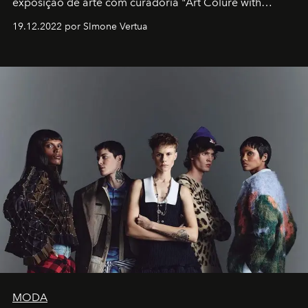
exposição de arte com curadoria "Art Colure with
Artistes" no icônico
Marina Bay Sands
de Cingapura.
19.12.2022 por SImone Vertua
MODA