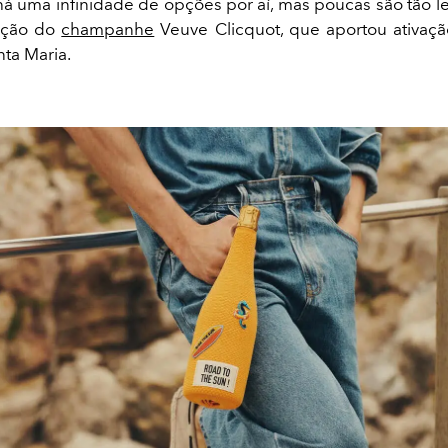
 há uma infinidade de opções por aí, mas poucas são tão l
ação do
champanhe
Veuve Clicquot, que aportou ativaç
ta Maria.