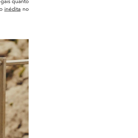
egais quanto
ão
inédita
no