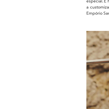
especial. E
a customiz
Empório San