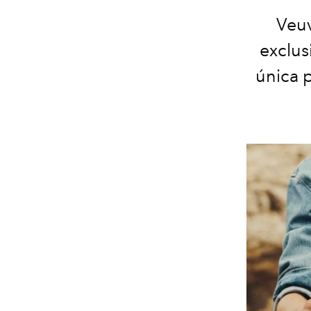
Veuv
exclus
única 