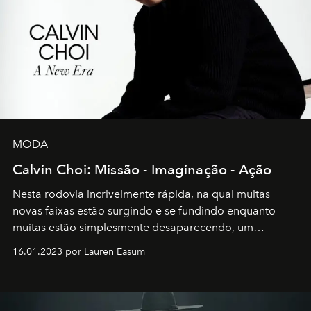
MODA
Calvin Choi: Missão - Imaginação - Ação
Nesta rodovia incrivelmente rápida, na qual muitas
novas faixas estão surgindo e se fundindo enquanto
muitas estão simplesmente desaparecendo, um
motorista está firmemente no controle de seu
16.01.2023 por Lauren Easum
transportador AMTD abrindo caminho para muitos
outros: Calvin Choi. Ele é um indivíduo eficaz, orientado
por propósitos, com um claro senso de missão na vida e
no mundo