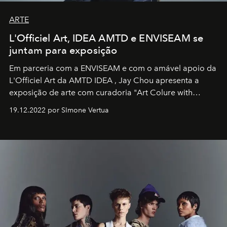
ARTE
L'Officiel Art, IDEA AMTD e ENVISEAM se
juntam para exposição
Em parceria com a
ENVISEAM
e com o amável apoio da
L'Officiel Art
da
AMTD IDEA
,
Jay Chou
apresenta a
exposição de arte com curadoria "Art Colure with
Artistes" no icônico
Marina Bay Sands
de Cingapura.
19.12.2022 por SImone Vertua