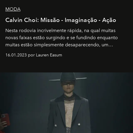
MODA
Calvin Choi: Missão - Imaginação - Ação
Nesta rodovia incrivelmente rápida, na qual muitas
novas faixas estão surgindo e se fundindo enquanto
muitas estão simplesmente desaparecendo, um
motorista está firmemente no controle de seu
16.01.2023 por Lauren Easum
transportador AMTD abrindo caminho para muitos
outros: Calvin Choi. Ele é um indivíduo eficaz, orientado
por propósitos, com um claro senso de missão na vida e
no mundo