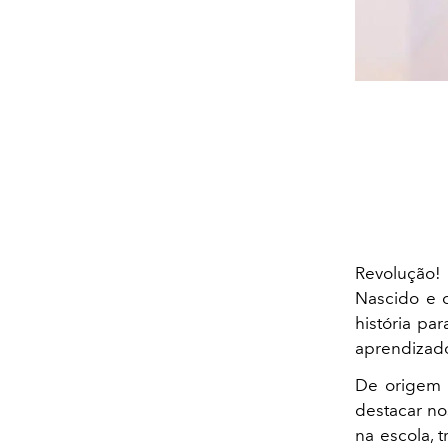
Revolução!
Nascido e c
história pa
aprendizado
De origem h
destacar no
na escola,