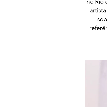
no Rio 
artist
sob
referê