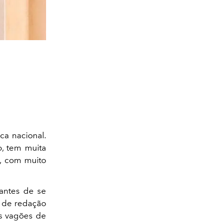
a nacional.
o, tem muita
o, com muito
 antes de se
o de redação
s vagões de