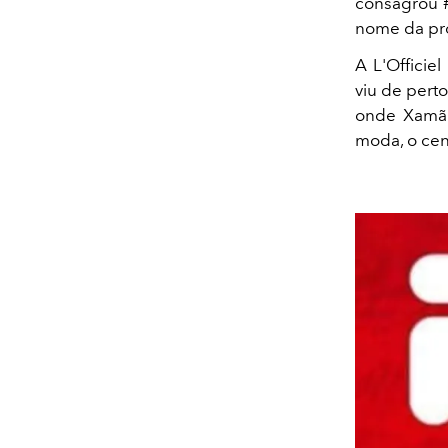
consagrou #1
nome da pr
A L'Officie
viu de perto
onde Xamã f
moda, o cená