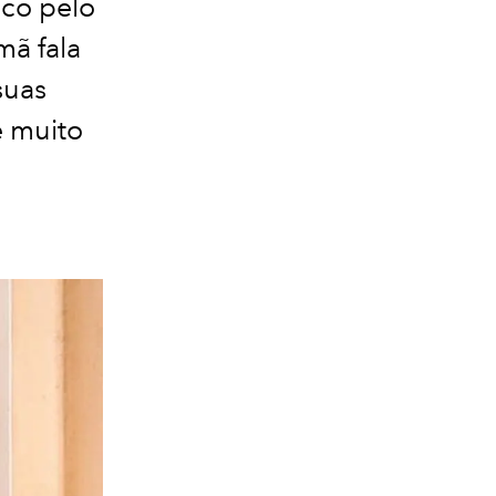
ico pelo
mã fala
suas
e muito