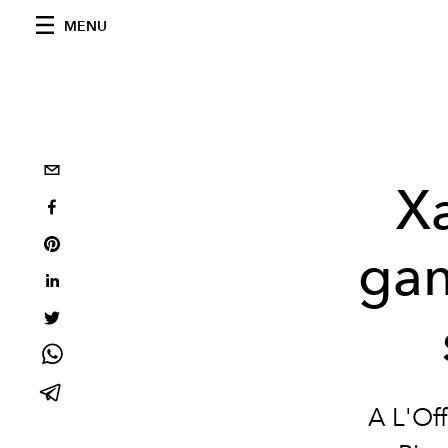
MENU
Xa
gan
A L'Of