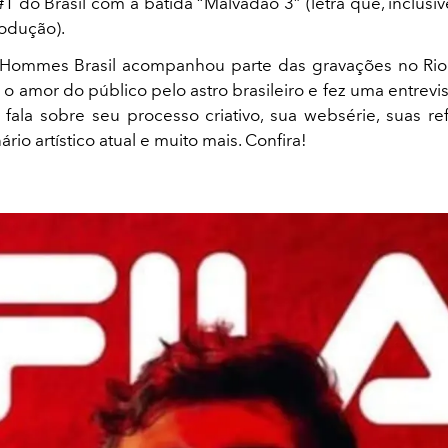
 do Brasil com a batida “Malvadão 3” (letra que, inclusiv
odução).
l Hommes Brasil acompanhou parte das gravações no Rio
 o amor do público pelo astro brasileiro e fez uma entrevis
ala sobre seu processo criativo, sua websérie, suas re
rio artístico atual e muito mais. Confira!