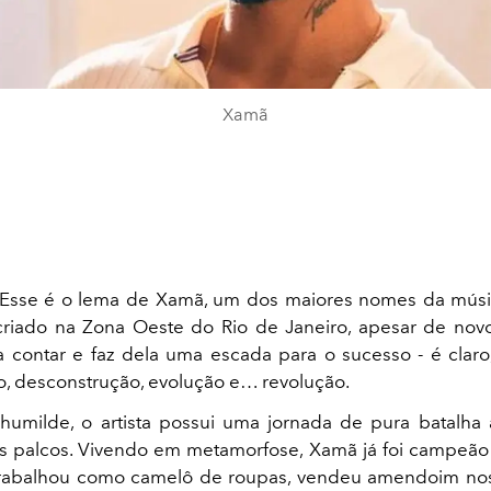
Xamã
 Esse é o lema de Xamã, um dos maiores nomes da músic
riado na Zona Oeste do Rio de Janeiro, apesar de nov
ra contar e faz dela uma escada para o sucesso - é clar
, desconstrução, evolução e… revolução.
umilde, o artista possui uma jornada de pura batalha
s palcos. Vivendo em metamorfose, Xamã já foi campeã
 trabalhou como camelô de roupas, vendeu amendoim no