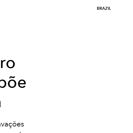
BRAZIL
iro
xpõe
a
avações