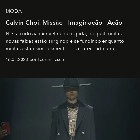
MODA
Calvin Choi: Missão - Imaginação - Ação
Nesta rodovia incrivelmente rápida, na qual muitas
novas faixas estão surgindo e se fundindo enquanto
muitas estão simplesmente desaparecendo, um
motorista está firmemente no controle de seu
16.01.2023 por Lauren Easum
transportador AMTD abrindo caminho para muitos
outros: Calvin Choi. Ele é um indivíduo eficaz, orientado
por propósitos, com um claro senso de missão na vida e
no mundo