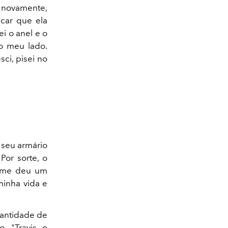
 novamente,
icar que ela
i o anel e o
o meu lado.
ci, pisei no
 seu armário
Por sorte, o
so me deu um
 minha vida e
uantidade de
. "Travis o