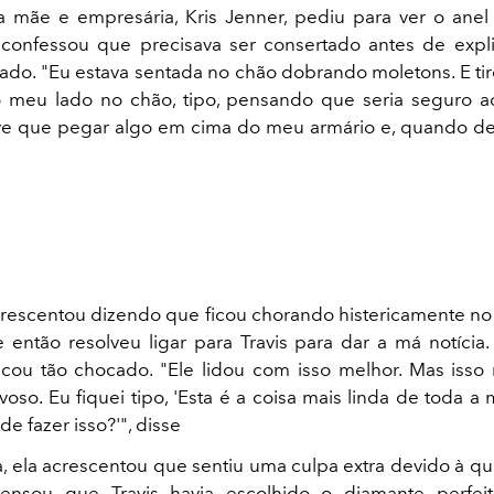
 mãe e empresária, Kris Jenner, pediu para ver o anel
confessou que precisava ser consertado antes de expl
ado. "Eu estava sentada no chão dobrando moletons. E tire
o meu lado no chão, tipo, pensando que seria seguro a
ive que pegar algo em cima do meu armário e, quando des
crescentou dizendo que ficou chorando histericamente no
e então resolveu ligar para Travis para dar a má notícia. 
icou tão chocado. "Ele lidou com isso melhor. Mas is
oso. Eu fiquei tipo, 'Esta é a coisa mais linda de toda a
e fazer isso?'", disse
, ela acrescentou que sentiu uma culpa extra devido à q
nsou que Travis havia escolhido o diamante perfeito