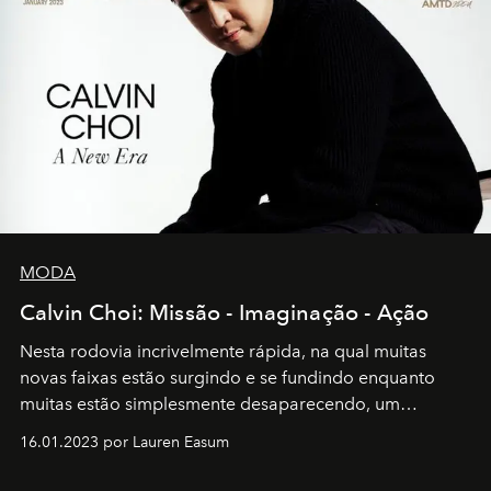
MODA
Calvin Choi: Missão - Imaginação - Ação
Nesta rodovia incrivelmente rápida, na qual muitas
novas faixas estão surgindo e se fundindo enquanto
muitas estão simplesmente desaparecendo, um
motorista está firmemente no controle de seu
16.01.2023 por Lauren Easum
transportador AMTD abrindo caminho para muitos
outros: Calvin Choi. Ele é um indivíduo eficaz, orientado