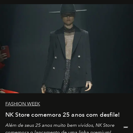
por propósitos, com um claro senso de missão na vida e
no mundo
FASHION WEEK
NK Store comemora 25 anos com desfile!
Além de seus 25 anos muito bem vividos, NK Store
comemora o lançamento de uma linha premium!