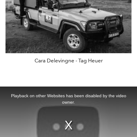
Cara Delevingne - Tag Heuer
This
is
a
Playback on other Websites has been disabled by the video
modal
window.
owner.