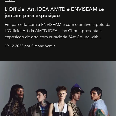
L'Officiel Art, IDEA AMTD e ENVISEAM se
juntam para exposição
Em parceria com a
ENVISEAM
e com o amável apoio da
L'Officiel Art
da
AMTD IDEA
,
Jay Chou
apresenta a
exposição de arte com curadoria "Art Colure with
Artistes" no icônico
Marina Bay Sands
de Cingapura.
19.12.2022 por SImone Vertua