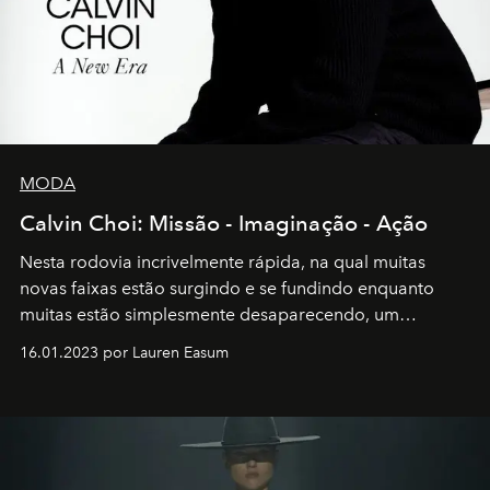
MODA
Calvin Choi: Missão - Imaginação - Ação
Nesta rodovia incrivelmente rápida, na qual muitas
novas faixas estão surgindo e se fundindo enquanto
muitas estão simplesmente desaparecendo, um
motorista está firmemente no controle de seu
16.01.2023 por Lauren Easum
transportador AMTD abrindo caminho para muitos
outros: Calvin Choi. Ele é um indivíduo eficaz, orientado
por propósitos, com um claro senso de missão na vida e
no mundo