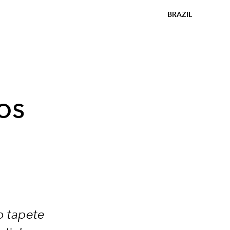
BRAZIL
os
o tapete