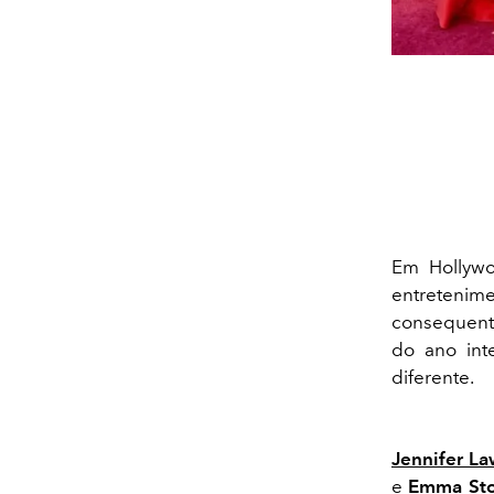
Em Hollywo
entreteni
consequente
do ano int
diferente.
Jennifer L
e
Emma St