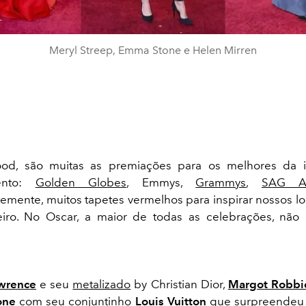
Meryl Streep, Emma Stone e Helen Mirren
od, são muitas as premiações para os melhores da i
mento:
Golden Globes
, Emmys,
Grammys
,
SAG A
mente, muitos tapetes vermelhos para inspirar nossos lo
eiro. No Oscar, a maior de todas as celebrações, não 
awrence
e seu
metalizado
by Christian Dior,
Margot Robbi
one
com seu conjuntinho
Louis Vuitton
que surpreendeu 