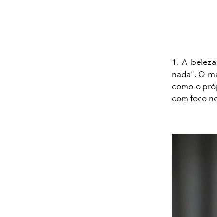
1. A beleza
nada". O m
como o próp
com foco no