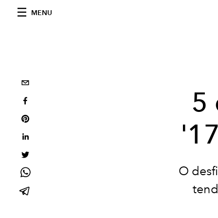
MENU
5 
'1
O desf
tend