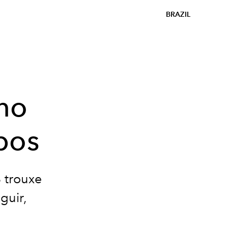
BRAZIL
rno
pos
 trouxe
guir,