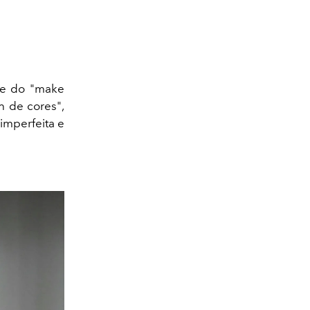
nge do "make
 de cores",
imperfeita e