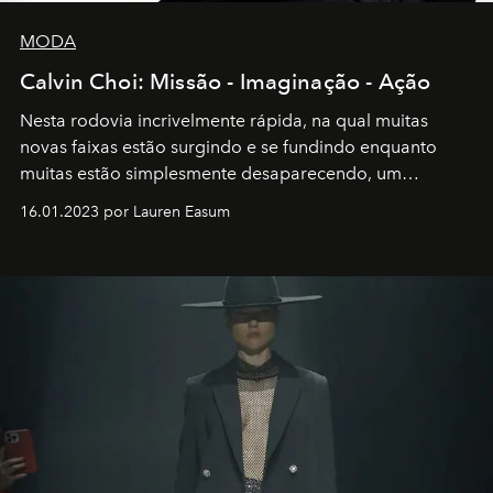
MODA
Calvin Choi: Missão - Imaginação - Ação
Nesta rodovia incrivelmente rápida, na qual muitas
novas faixas estão surgindo e se fundindo enquanto
muitas estão simplesmente desaparecendo, um
motorista está firmemente no controle de seu
16.01.2023 por Lauren Easum
transportador AMTD abrindo caminho para muitos
outros: Calvin Choi. Ele é um indivíduo eficaz, orientado
por propósitos, com um claro senso de missão na vida e
no mundo