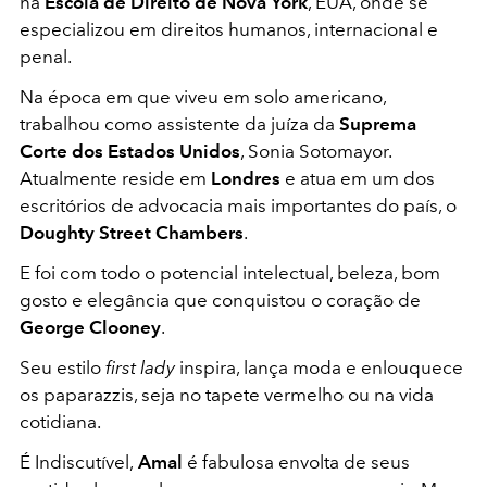
na
Escola de Direito de Nova York
, EUA, onde se
especializou em direitos humanos, internacional e
penal.
Na época em que viveu em solo americano,
trabalhou como assistente da juíza da
Suprema
Corte dos Estados Unidos
, Sonia Sotomayor.
Atualmente reside em
Londres
e atua em um dos
escritórios de advocacia mais importantes do país, o
Doughty Street Chambers
.
E foi com todo o potencial intelectual, beleza, bom
gosto e elegância que conquistou o coração de
George Clooney
.
Seu estilo
first lady
inspira, lança moda e enlouquece
os paparazzis, seja no tapete vermelho ou na vida
cotidiana.
É Indiscutível,
Amal
é fabulosa envolta de seus