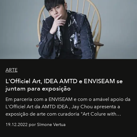
ARTE
L'Officiel Art, IDEA AMTD e ENVISEAM se
juntam para exposição
Em parceria com a
ENVISEAM
e com o amável apoio da
L'Officiel Art
da
AMTD IDEA
,
Jay Chou
apresenta a
exposição de arte com curadoria "Art Colure with
Artistes" no icônico
Marina Bay Sands
de Cingapura.
19.12.2022 por SImone Vertua