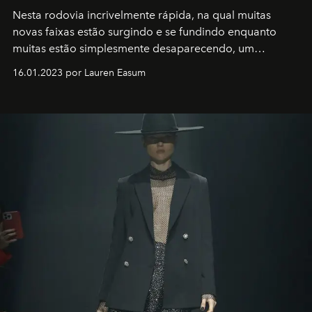
Nesta rodovia incrivelmente rápida, na qual muitas
novas faixas estão surgindo e se fundindo enquanto
muitas estão simplesmente desaparecendo, um
motorista está firmemente no controle de seu
16.01.2023 por Lauren Easum
transportador AMTD abrindo caminho para muitos
outros: Calvin Choi. Ele é um indivíduo eficaz, orientado
por propósitos, com um claro senso de missão na vida e
no mundo