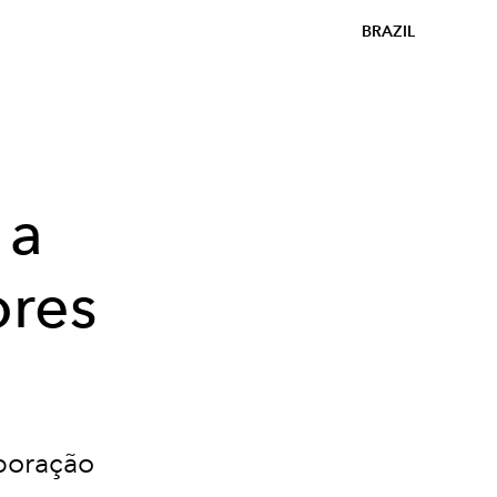
BRAZIL
 a
ores
boração