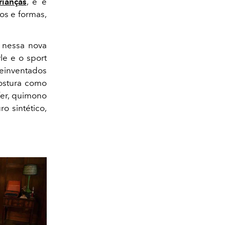
rianças
,
e é
os e formas,
 nessa nova
le e o sport
reinventados
costura como
fer, quimono
ro sintético,