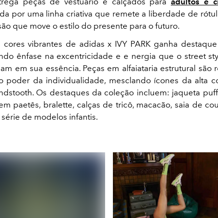
trega peças de vestuário e calçados para
adultos e c
 por uma linha criativa que remete a liberdade de rótul
ão que move o estilo do presente para o futuro.
e cores vibrantes de adidas x IVY PARK ganha destaque
ndo ênfase na excentricidade e e nergia que o street sty
am em sua essência. Peças em alfaiataria estrutural são 
 poder da individualidade, mesclando ícones da alta 
dstooth. Os destaques da coleção incluem: jaqueta puf
m paetês, bralette, calças de tricô, macacão, saia de cou
série de modelos infantis.