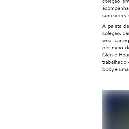
coleção en
acompanhada
com uma vis
A paleta d
coleção, da
wear carreg
por meio do
Glen e Houn
trabalhado e
body e uma 